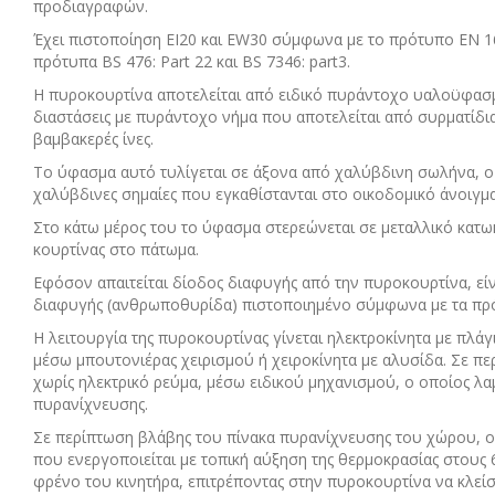
προδιαγραφών.
Έχει πιστοποίηση ΕΙ20 και EW30 σύμφωνα με το πρότυπο ΕΝ 1
πρότυπα BS 476: Part 22 και BS 7346: part3.
Η πυροκουρτίνα αποτελείται από ειδικό πυράντοχο υαλοϋφασμα
διαστάσεις με πυράντοχο νήμα που αποτελείται από συρματίδ
βαμβακερές ίνες.
Το ύφασμα αυτό τυλίγεται σε άξονα από χαλύβδινη σωλήνα, ο 
χαλύβδινες σημαίες που εγκαθίστανται στο οικοδομικό άνοιγμα
Στο κάτω μέρος του το ύφασμα στερεώνεται σε μεταλλικό κατω
κουρτίνας στο πάτωμα.
Εφόσον απαιτείται δίοδος διαφυγής από την πυροκουρτίνα, ε
διαφυγής (ανθρωποθυρίδα) πιστοποιημένο σύμφωνα με τα πρότυ
Η λειτουργία της πυροκουρτίνας γίνεται ηλεκτροκίνητα με πλά
μέσω μπουτονιέρας χειρισμού ή χειροκίνητα με αλυσίδα. Σε πε
χωρίς ηλεκτρικό ρεύμα, μέσω ειδικού μηχανισμού, ο οποίος λα
πυρανίχνευσης.
Σε περίπτωση βλάβης του πίνακα πυρανίχνευσης του χώρου, ο
που ενεργοποιείται με τοπική αύξηση της θερμοκρασίας στους 
φρένο του κινητήρα, επιτρέποντας στην πυροκουρτίνα να κλείσ