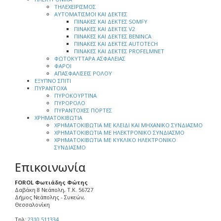
ΤΗΛΕΧΕΙΡΙΣΜΟΣ
ΑΥΤΟΜΑΤΙΣΜΟΙ ΚΑΙ ΔΕΚΤΕΣ
ΠΙΝΑΚΕΣ ΚΑΙ ΔΕΚΤΕΣ SOMFY
ΠΙΝΑΚΕΣ ΚΑΙ ΔΕΚΤΕΣ V2
ΠΙΝΑΚΕΣ ΚΑΙ ΔΕΚΤΕΣ BENINCA
ΠΙΝΑΚΕΣ ΚΑΙ ΔΕΚΤΕΣ AUTOTECH
ΠΙΝΑΚΕΣ ΚΑΙ ΔΕΚΤΕΣ PROFELMNET
ΦΩΤΟΚΥΤΤΑΡΑ ΑΣΦΑΛΕΙΑΣ
ΦΑΡΟΙ
ΑΠΑΣΦΑΛΙΣΕΙΣ ΡΟΛΟΥ
ΕΞΥΠΝΟ ΣΠΙΤΙ
ΠΥΡΑΝΤΟΧΑ
ΠΥΡΟΚΟΥΡΤΙΝΑ
ΠΥΡΟΡΟΛΟ
ΠΥΡΑΝΤΟΧΕΣ ΠΟΡΤΕΣ
ΧΡΗΜΑΤΟΚΙΒΩΤΙΑ
ΧΡΗΜΑΤΟΚΙΒΩΤΙΑ ΜΕ ΚΛΕΙΔΙ ΚΑΙ ΜΗΧΑΝΙΚΟ ΣΥΝΔΙΑΣΜΟ
ΧΡΗΜΑΤΟΚΙΒΩΤΙΑ ΜΕ ΗΛΕΚΤΡΟΝΙΚΟ ΣΥΝΔΙΑΣΜΟ
ΧΡΗΜΑΤΟΚΙΒΩΤΙΑ ΜΕ ΚΥΚΛΙΚΟ ΗΛΕΚΤΡΟΝΙΚΟ
ΣΥΝΔΙΑΣΜΟ
Επικοινωνία
FOROL Φωτιάδης Φώτης
Δαβάκη 8 Νεάπολη, Τ.Κ. 56727
Δήμος Νεάπολης - Συκεών,
Θεσσαλονίκη
Τηλ:
2310 511334