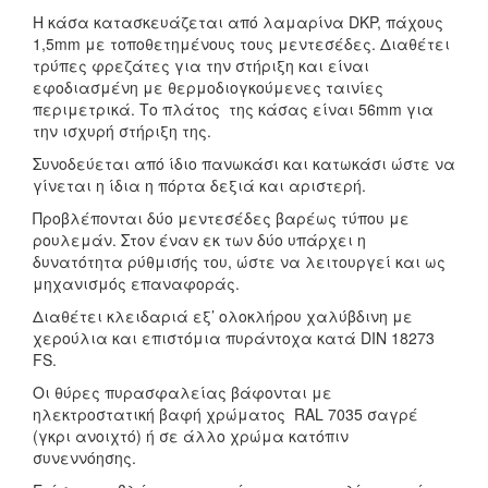
Η κάσα κατασκευάζεται από λαμαρίνα DKP, πάχους
1,5mm με τοποθετημένους τους μεντεσέδες. Διαθέτει
τρύπες φρεζάτες για την στήριξη και είναι
εφοδιασμένη με θερμοδιογκούμενες ταινίες
περιμετρικά. Το πλάτος της κάσας είναι 56mm για
την ισχυρή στήριξη της.
Συνοδεύεται από ίδιο πανωκάσι και κατωκάσι ώστε να
γίνεται η ίδια η πόρτα δεξιά και αριστερή.
Προβλέπονται δύο μεντεσέδες βαρέως τύπου με
ρουλεμάν. Στον έναν εκ των δύο υπάρχει η
δυνατότητα ρύθμισής του, ώστε να λειτουργεί και ως
μηχανισμός επαναφοράς.
Διαθέτει κλειδαριά εξ’ ολοκλήρου χαλύβδινη με
χερούλια και επιστόμια πυράντοχα κατά DIN 18273
FS.
Οι θύρες πυρασφαλείας βάφονται με
ηλεκτροστατική βαφή χρώματος RAL 7035 σαγρέ
(γκρι ανοιχτό) ή σε άλλο χρώμα κατόπιν
συνεννόησης.