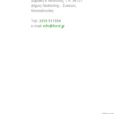
Δαβάκη 8 Νεάπολη, Τ.Κ. 56727
Δήμος Νεάπολης - Συκεών,
Θεσσαλονίκη
Τηλ:
2310 511334
e-mail:
info@forol.gr
Μοιρασ