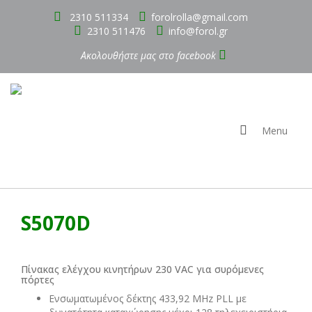
2310 511334
forolrolla@gmail.com
2310 511476
info@forol.gr
Ακολουθήστε μας στο
facebook
Menu
S5070D
Πίνακας ελέγχου κινητήρων 230 VAC για συρόμενες
πόρτες
Ενσωματωμένος δέκτης 433,92 MHz PLL με