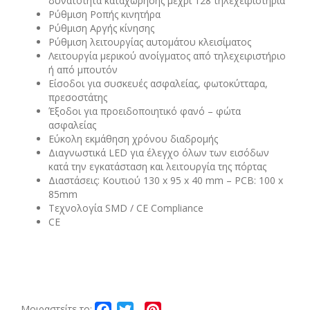
δυνατότητα καταχώρησης μέχρι 128 τηλεχειριστήρια
Ρύθμιση Ροπής κινητήρα
Ρύθμιση Αργής κίνησης
Ρύθμιση λειτουργίας αυτομάτου κλεισίματος
Λειτουργία μερικού ανοίγματος από τηλεχειριστήριο
ή από μπουτόν
Είσοδοι για συσκευές ασφαλείας, φωτοκύτταρα,
πρεσοστάτης
Έξοδοι για προειδοποιητικό φανό – φώτα
ασφαλείας
Εύκολη εκμάθηση χρόνου διαδρομής
Διαγνωστικά LED για έλεγχο όλων των εισόδων
κατά την εγκατάσταση και λειτουργία της πόρτας
Διαστάσεις: Κουτιού 130 x 95 x 40 mm – PCB: 100 x
85mm
Τεχνολογία SMD / CE Compliance
CE
Facebook
Twitter
Pinterest
Μοιραστείτε το: